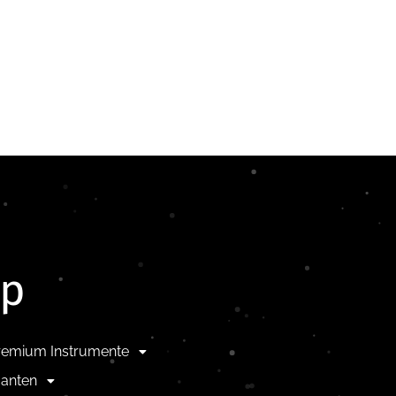
op
remium Instrumente
anten