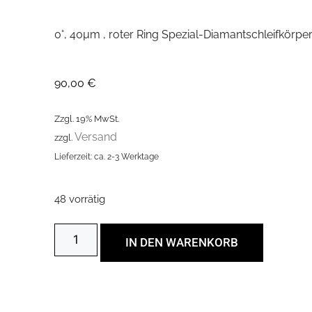
0°, 40µm , roter Ring Spezial-Diamantschleifkörpe
90,00
€
Zzgl. 19% MwSt.
Versand
zzgl.
Lieferzeit: ca. 2-3 Werktage
48 vorrätig
IN DEN WARENKORB