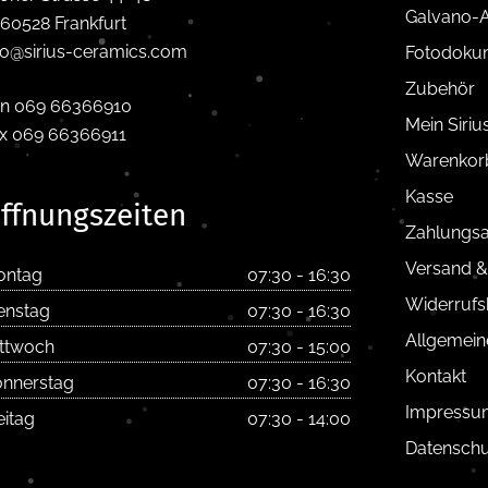
Galvano-A
60528 Frankfurt
fo@sirius-ceramics.com
Fotodoku
Zubehör
n 069 66366910
Mein Siri
x 069 66366911
Warenkor
Kasse
ffnungszeiten
Zahlungsa
Versand &
ontag
07:30 - 16:30
Widerrufs
enstag
07:30 - 16:30
Allgemein
ttwoch
07:30 - 15:00
Kontakt
nnerstag
07:30 - 16:30
Impressu
eitag
07:30 - 14:00
Datenschu