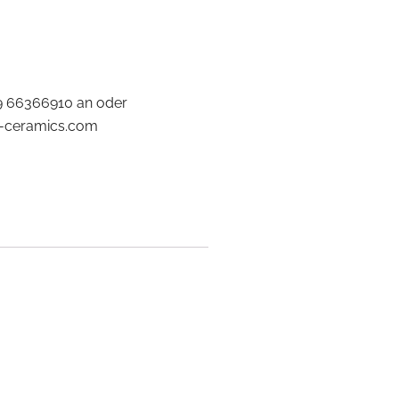
9 66366910 an oder
us-ceramics.com