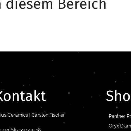
n diesem Bereich
Kontakt
Sh
rius Ceramics | Carsten Fischer
Panther P
Oryx Diam
oner Strasse 44-48