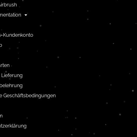
irbrush
mentation
us-Kundenkonto
b
rten
 Lieferung
belehrung
e Geschäftsbedingungen
m
tzerklärung