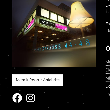
D-
in
Fo
Fa
Ö
M
Di
Mi
Mehr Infos zur Anfahrt
Do
Fr