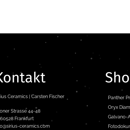
Kontakt
Sh
rius Ceramics | Carsten Fischer
Panther P
Oryx Diam
oner Strasse 44-48
Galvano-A
60528 Frankfurt
fo@sirius-ceramics.com
Fotodoku