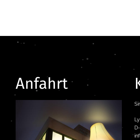
Anfahrt
Si
Ly
D-
in