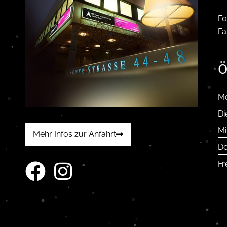
Fo
Fa
Ö
M
Di
Mi
Mehr Infos zur Anfahrt
Do
Fr