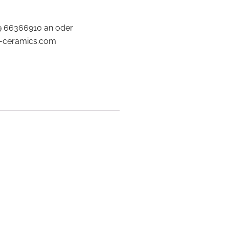
9 66366910 an oder
us-ceramics.com