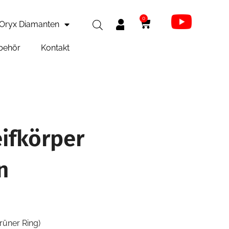
0
Oryx Diamanten
behör
Kontakt
ifkörper
n
rüner Ring)