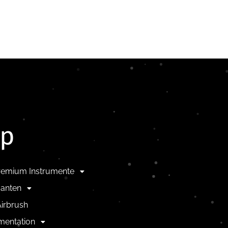
op
remium Instrumente
anten
irbrush
mentation