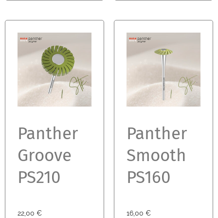
Panther
Panther
Groove
Smooth
PS210
PS160
22,00
€
16,00
€