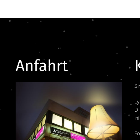
Anfahrt
Si
Ly
D-
in
Fo