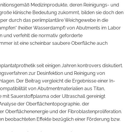
initionsgemäß Medizinprodukte, deren Reinigungs- und
 große klinische Bedeutung zukommt, bilden sie doch den
er durch das periimplantäre Weichgewebe in die
ampfen“ (heißer Wasserdampf) von Abutments im Labor
n und verfehlt die normativ geforderte
 immer ist eine scheinbar saubere Oberfläche auch
plantatprothetik seit einigen Jahren kontrovers diskutiert.
ngsverfahren zur Desinfektion und Reinigung von
gen. Der Beitrag vergleicht die Ergebnisse einer In-
ompatibilität von Abutmentmaterialien aus Titan,
 mit Sauerstoffplasma oder Ultraschall gereinigt
 Analyse der Oberflächentopographie, der
r Oberflächenenergie und der Fibroblastenproliferation.
hen beobachteten Effekte bezüglich einer Förderung bzw.