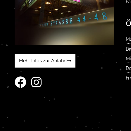
Fa
Ö
M
Di
Mi
Mehr Infos zur Anfahrt
Do
Fr