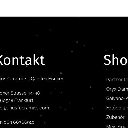
Kontakt
Sh
rius Ceramics | Carsten Fischer
Panther P
Oryx Diam
oner Strasse 44-48
Galvano-A
60528 Frankfurt
fo@sirius-ceramics.com
Fotodoku
Zubehör
n 069 66366910
Mein Siri