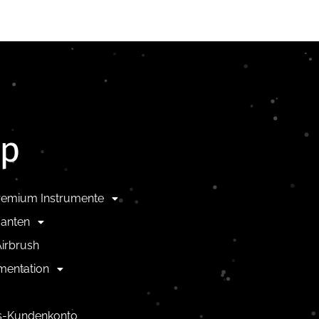
op
remium Instrumente
anten
irbrush
mentation
us-Kundenkonto