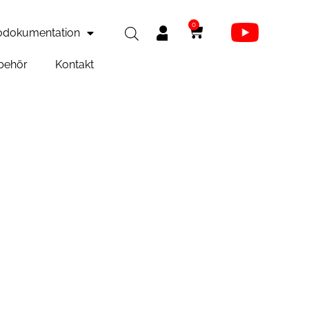
0
odokumentation
behör
Kontakt