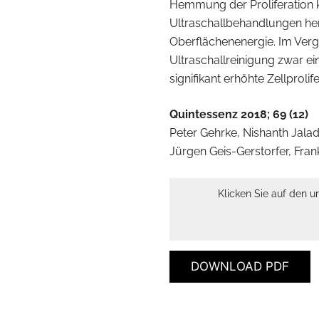
Hemmung der Proliferation k
Ultraschallbehandlungen he
Oberflächenenergie. Im Verg
Ultraschallreinigung zwar e
signifikant erhöhte Zellprolif
Quintessenz 2018; 69 (12)
Peter Gehrke, Nishanth Jaladi
Jürgen Geis-Gerstorfer, Fra
Klicken Sie auf den u
DOWNLOAD PDF