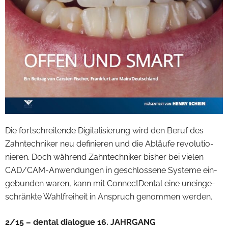
Die fort­schrei­tende Di­gi­ta­li­sie­rung wird den Be­ruf des
Zahn­tech­ni­ker neu de­fi­nie­ren und die Ab­läufe re­vo­lu­tio­
nie­ren. Doch wäh­rend Zahn­tech­ni­ker bis­her bei vie­len
CAD/CAM-Anwendungen in ge­schlos­sene Sys­teme ein­
ge­bun­den wa­ren, kann mit Con­nect­Den­tal eine un­ein­ge­
schränkte Wahl­frei­heit in An­spruch ge­nom­men wer­den.
2/15 – den­tal dia­lo­gue 16. JAHRGANG